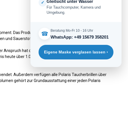
Gleitsicht unter Wasser
✓
Für Tauchcomputer, Kamera und
Umgebung.
Beratung Mo-Fr 10 - 16 Uhr
ipment. Das Produktsortiment von Polaris reicht von
☎
WhatsApp: +49 15679 358201
en und Sauerstoffflaschen.
ieser Anspruch hat das Unternehmen schnell wachsen lassen.
Eigene Maske verglasen lassen ›
ris heute über 1.000 Vertriebspartner in Deutschland und
wendet. Außerdem verfügen alle Polaris Taucherbrillen über
olumen gehört zur Grundausstattung einer jeden Polaris