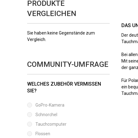
PRODUKTE
VERGLEICHEN
DAS U
Sie haben keine Gegenstände zum
Der deut
Vergleich.
Tauchmas
Bei alle
Mit sein
COMMUNITY-UMFRAGE
der ganz
Für Pola
WELCHES ZUBEHÖR VERMISSEN
ein bequ
SIE?
Tauchma
GoPro-Kamera
Schnorchel
Tauchcomputer
Flossen