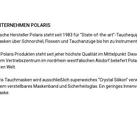
NTERNEHMEN POLARIS
sche Hersteller Polaris steht seit 1983 für “State-of-the-art”-Tauchequ
ken über Schnorchel, Flossen und Tauchanzüge bis hin zu Instrument
n Polaris Produkten steht seit jeher höchste Qualität im Mittelpunkt. D
em Vertriebszentrum im nordrhein-westfälischen Alsdorf beliefert Pola
en Welt.
ris Tauchmasken wird ausschließlich superweiches “Crystal Silikon” ver
em verstellbares Maskenband und Sicherheitsglas. Ein geringes Innenv
ske.