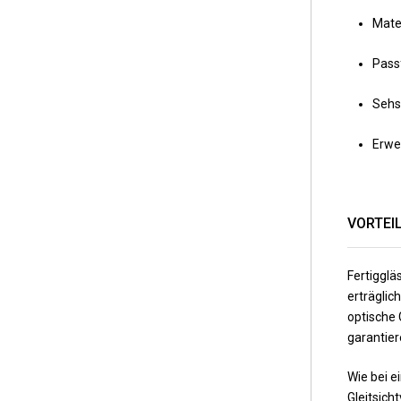
Mater
Pass
Sehst
Erwei
VORTEI
Fertigglä
erträgli
optische 
garantier
Wie bei e
Gleitsich