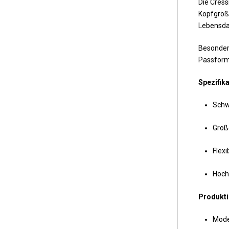
Die Cress
Kopfgröße
Lebensdau
Besondere
Passform
Spezifik
Schw
Große
Flexi
Hoch
Produkti
Model