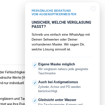
×
PERSÖNLICHE BERATUNG
VOM AUGENOPTIKERMEISTER
UNSICHER, WELCHE VERGLASUNG
PASST?
Schreib uns einfach eine WhatsApp mit
Deinen Sehwerten oder Deiner
vorhandenen Maske. Wir sagen Dir,
welche Lösung sinnvoll ist.
Eigene Maske möglich
✓
Wir verglasen nahezu jede geeignete
er Fehlsichtigkeit, was bei geringen Sehwerten noch
Tauchmaske.
ylindrische Werte (Hornhautverkrümmung) dazukommen, sind
Auch bei Astigmatismus
✓
d nur individuell angepasste Gläser vom Optiker
Zylinder, Achse und PD werden
berücksichtigt.
rkengläsern und Tauchmasken mit Bifokal- oder
Gleitsicht unter Wasser
✓
igt wie Ihre Pupillendistanz und die erforderliche
Für Tauchcomputer, Kamera und