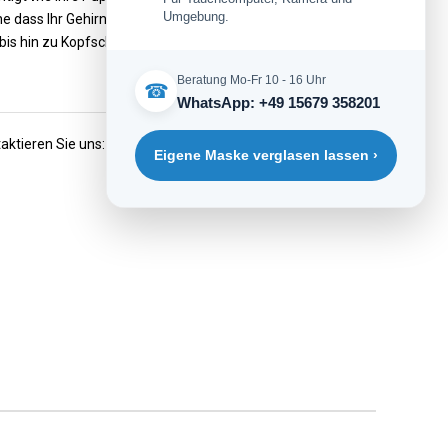
Umgebung.
ne dass Ihr Gehirn die bei Fertiggläsern unvermeidbaren
is hin zu Kopfschmerzen und Übelkeit führt.
Beratung Mo-Fr 10 - 16 Uhr
☎
WhatsApp: +49 15679 358201
aktieren Sie uns:
Eigene Maske verglasen lassen ›