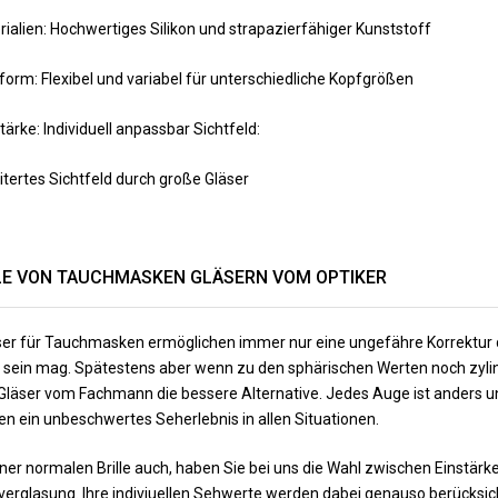
ialien: Hochwertiges Silikon und strapazierfähiger Kunststoff
form: Flexibel und variabel für unterschiedliche Kopfgrößen
ärke: Individuell anpassbar Sichtfeld:
tertes Sichtfeld durch große Gläser
LE VON TAUCHMASKEN GLÄSERN VOM OPTIKER
ser für Tauchmasken ermöglichen immer nur eine ungefähre Korrektur d
ch sein mag. Spätestens aber wenn zu den sphärischen Werten noch z
Gläser vom Fachmann die bessere Alternative. Jedes Auge ist anders un
en ein unbeschwertes Seherlebnis in allen Situationen.
iner normalen Brille auch, haben Sie bei uns die Wahl zwischen Einstä
tverglasung. Ihre indiviuellen Sehwerte werden dabei genauso berücksicht