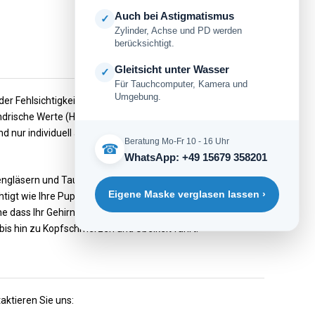
Auch bei Astigmatismus
✓
Zylinder, Achse und PD werden
berücksichtigt.
Gleitsicht unter Wasser
✓
Für Tauchcomputer, Kamera und
Umgebung.
er Fehlsichtigkeit, was bei geringen Sehwerten noch
ylindrische Werte (Hornhautverkrümmung) dazukommen, sind
d nur individuell angepasste Gläser vom Optiker
Beratung Mo-Fr 10 - 16 Uhr
☎
WhatsApp: +49 15679 358201
rkengläsern und Tauchmasken mit Bifokal- oder
Eigene Maske verglasen lassen ›
igt wie Ihre Pupillendistanz und die erforderliche
ne dass Ihr Gehirn die bei Fertiggläsern unvermeidbaren
is hin zu Kopfschmerzen und Übelkeit führt.
aktieren Sie uns: