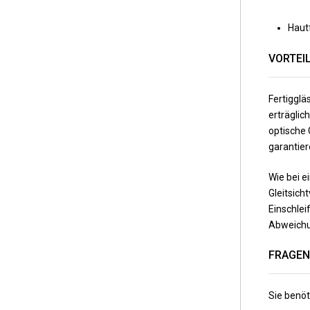
Hautf
VORTEI
Fertigglä
erträgli
optische 
garantier
Wie bei e
Gleitsich
Einschlei
Abweichun
FRAGEN
Sie benöt