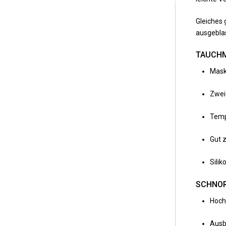
Gleiches 
ausgeblas
TAUCH
Mask
Zwei
Temp
Gut 
Sili
SCHNO
Hoch
Ausbl