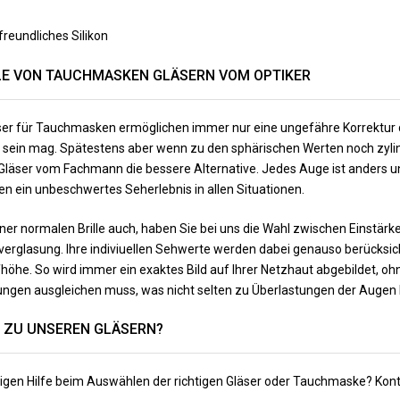
reundliches Silikon
LE VON TAUCHMASKEN GLÄSERN VOM OPTIKER
ser für Tauchmasken ermöglichen immer nur eine ungefähre Korrektur d
ch sein mag. Spätestens aber wenn zu den sphärischen Werten noch z
Gläser vom Fachmann die bessere Alternative. Jedes Auge ist anders un
en ein unbeschwertes Seherlebnis in allen Situationen.
iner normalen Brille auch, haben Sie bei uns die Wahl zwischen Einstä
tverglasung. Ihre indiviuellen Sehwerte werden dabei genauso berücksicht
fhöhe. So wird immer ein exaktes Bild auf Ihrer Netzhaut abgebildet, oh
gen ausgleichen muss, was nicht selten zu Überlastungen der Augen b
 ZU UNSEREN GLÄSERN?
igen Hilfe beim Auswählen der richtigen Gläser oder Tauchmaske? Kont